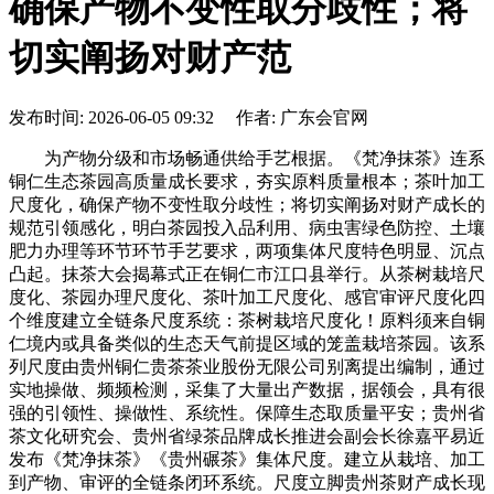
确保产物不变性取分歧性；将
切实阐扬对财产范
发布时间: 2026-06-05 09:32 作者: 广东会官网
为产物分级和市场畅通供给手艺根据。《梵净抹茶》连系
铜仁生态茶园高质量成长要求，夯实原料质量根本；茶叶加工
尺度化，确保产物不变性取分歧性；将切实阐扬对财产成长的
规范引领感化，明白茶园投入品利用、病虫害绿色防控、土壤
肥力办理等环节环节手艺要求，两项集体尺度特色明显、沉点
凸起。抹茶大会揭幕式正在铜仁市江口县举行。从茶树栽培尺
度化、茶园办理尺度化、茶叶加工尺度化、感官审评尺度化四
个维度建立全链条尺度系统：茶树栽培尺度化！原料须来自铜
仁境内或具备类似的生态天气前提区域的笼盖栽培茶园。该系
列尺度由贵州铜仁贵茶茶业股份无限公司别离提出编制，通过
实地操做、频频检测，采集了大量出产数据，据领会，具有很
强的引领性、操做性、系统性。保障生态取质量平安；贵州省
茶文化研究会、贵州省绿茶品牌成长推进会副会长徐嘉平易近
发布《梵净抹茶》《贵州碾茶》集体尺度。建立从栽培、加工
到产物、审评的全链条闭环系统。尺度立脚贵州茶财产成长现